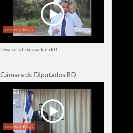
Powered by Yendif !
Desarrollo balanceado en RD.
Cámara de Diputados RD
Powered by Yendif !